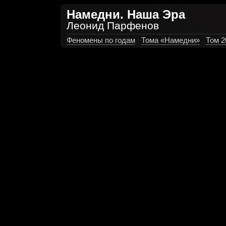
Намедни. Наша Эра
Леонид Парфенов
Феномены по годам
Тома «Намедни»
Том 2