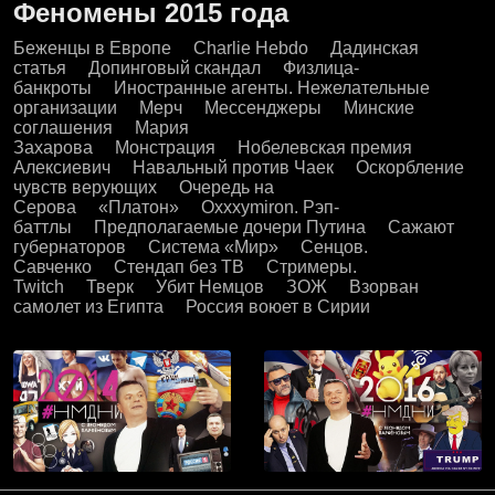
Феномены
2015
года
Беженцы в Европе
Charlie Hebdo
Дадинская
статья
Допинговый скандал
Физлица-
банкроты
Иностранные агенты. Нежелательные
организации
Мерч
Мессенджеры
Минские
соглашения
Мария
Захарова
Монстрация
Нобелевская премия
Алексиевич
Навальный против Чаек
Оскорбление
чувств верующих
Очередь на
Серова
«Платон»
Oxxxymiron. Рэп-
баттлы
Предполагаемые дочери Путина
Сажают
губернаторов
Система «Мир»
Сенцов.
Савченко
Стендап без ТВ
Стримеры.
Twitch
Тверк
Убит Немцов
ЗОЖ
Взорван
самолет из Египта
Россия воюет в Сирии