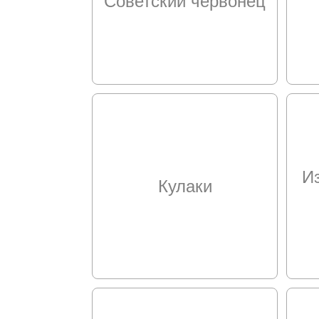
Советский червонец
И
Кулаки