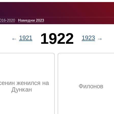
016-2020
Намедни 2023
1922
←
1921
1923
→
сенин женился на
Филонов
Дункан