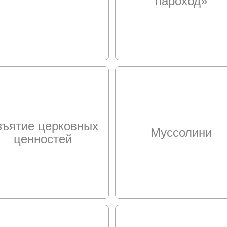
пароход»
зъятие церковных
Муссолини
ценностей