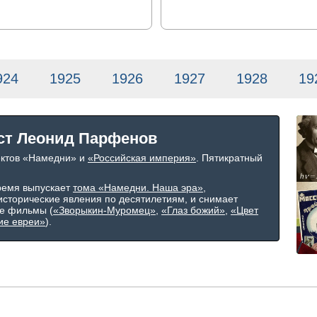
924
1925
1926
1927
1928
19
ст Леонид Парфенов
ектов «Намедни» и
«Российская империя»
. Пятикратный
ремя выпускает
тома «Намедни. Наша эра»
,
сторические явления по десятилетиям, и снимает
е фильмы (
«Зворыкин-Муромец»
,
«Глаз божий»
,
«Цвет
ие евреи»
).