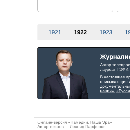
1921
1922
1923
1
Журнали
Автор телепро
лауреат ТЭФИ.
В настоящее в
описывающие и
документальны
нации»
,
«Русск
Онлайн-версия «Намедни. Наша Эра»
Автор текстов — Леонид Парфенов