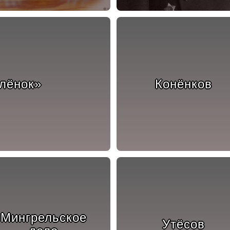
лёнок»
Конёнков
Мингрельское
Утёсов