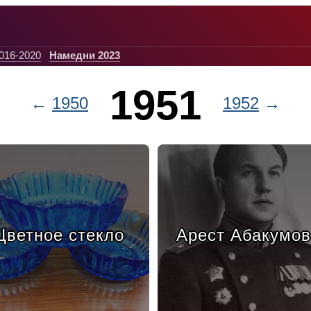
016-2020
Намедни 2023
1951
←
1950
1952
→
Цветное стекло
Арест Абакумов