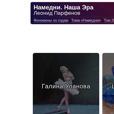
Намедни. Наша Эра
Леонид Парфенов
Феномены по годам
Тома «Намедни»
Том 2
Галина Уланова