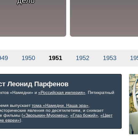
дело
949
1950
1951
1952
1953
19
ст Леонид Парфенов
ектов «Намедни» и
«Российская империя»
. Пятикратный
ремя выпускает
тома «Намедни. Наша эра»
,
сторические явления по десятилетиям, и снимает
е фильмы (
«Зворыкин-Муромец»
,
«Глаз божий»
,
«Цвет
ие евреи»
).