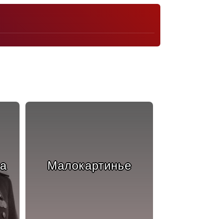
а
Малокартинье