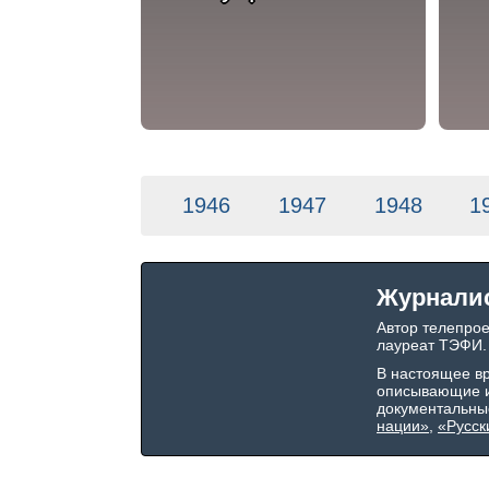
1946
1947
1948
1
Журнали
Автор телепро
лауреат ТЭФИ.
В настоящее в
описывающие и
документальны
нации»
,
«Русск