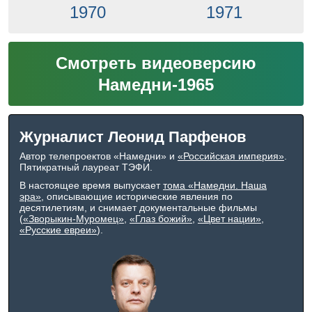
1970
1971
Смотреть видеоверсию
Намедни-
1965
Журналист Леонид Парфенов
Автор телепроектов «Намедни» и
«Российская империя»
.
Пятикратный лауреат ТЭФИ.
В настоящее время выпускает
тома «Намедни. Наша
эра»
, описывающие исторические явления по
десятилетиям, и снимает документальные фильмы
(
«Зворыкин-Муромец»
,
«Глаз божий»
,
«Цвет нации»
,
«Русские евреи»
).