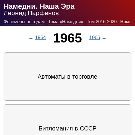
Намедни. Наша Эра
Леонид Парфенов
Феномены по годам
Тома «Намедни»
Том 2016-2020
Намед
1965
←
1964
1966
→
Автоматы в торговле
Битломания в СССР