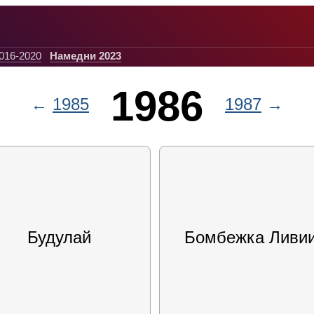
016-2020
Намедни 2023
1986
←
1985
1987
→
Будулай
Бомбежка Ливи