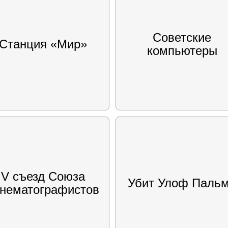
Советские
Станция «Мир»
компьютеры
V съезд Союза
Убит Улоф Паль
инематографистов