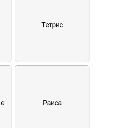
Тетрис
ме
Раиса