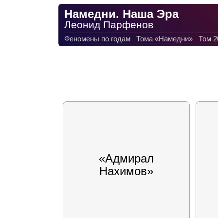
Намедни. Наша Эра
Леонид Парфенов
Феномены по годам
Тома «Намедни»
Том 2
«Адмирал
Нахимов»