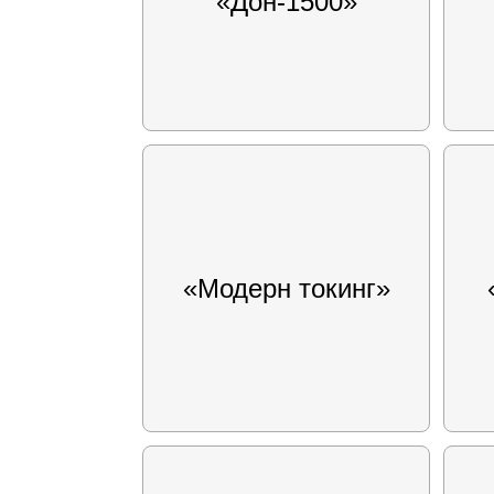
«Дон-1500»
«Модерн токинг»