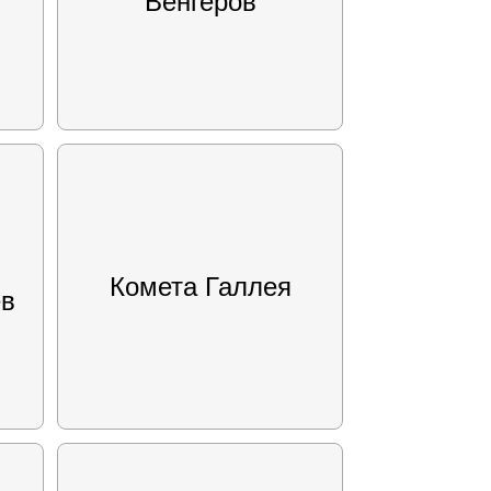
Венгеров
Комета Галлея
ев