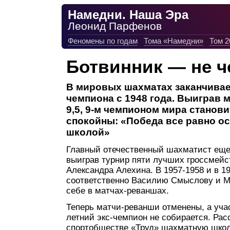
Намедни. Наша Эра
Леонид Парфенов
Феномены по годам
Тома «Намедни»
Том 2
Ботвинник — не 
В мировых шахматах заканчивае
чемпиона с 1948 года. Выиграв м
9,5, 9-м чемпионом мира станов
спокойны: «Победа все равно ос
школой»
Главный отечественный шахматист еще 
выиграв турнир пяти лучших гроссмейс
Александра Алехина. В 1957-1958 и в 19
соответственно Василию Смыслову и М
себе в матчах-реваншах.
Теперь матчи-реванши отменены, а учас
летний экс-чемпион не собирается. Рас
спортобществе «Труд» шахматную школ