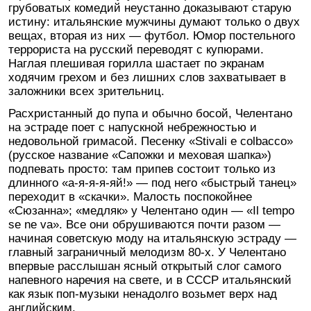
грубоватых комедий неустанно доказывают старую
истину: итальянские мужчины думают только о двух
вещах, вторая из них — футбол. Юмор постельного
террориста на русский переводят с купюрами.
Наглая плешивая горилла шастает по экранам
ходячим грехом и без лишних слов захватывает в
заложники всех зрительниц.
Расхристанный до пупа и обычно босой, Челентано
на эстраде поет с напускной небрежностью и
недовольной гримасой. Песенку «Stivali e colbacco»
(русское название «Сапожки и меховая шапка»)
подпевать просто: там припев состоит только из
длинного «а-я-я-я-яй!» — под него «быстрый танец»
переходит в «скачки». Малость поспокойнее
«Сюзанна»; «медляк» у Челентано один — «Il tempo
se ne va». Все они обрушиваются почти разом —
начиная советскую моду на итальянскую эстраду —
главный заграничный мелодизм 80-х. У Челентано
впервые расслышан ясный открытый слог самого
напевного наречия на свете, и в СССР итальянский
как язык поп-музыки ненадолго возьмет верх над
английским.