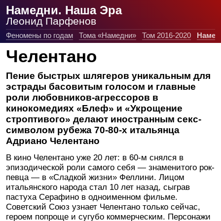
Намедни. Наша Эра
Леонид Парфенов
Феномены по годам
Тома «Намедни»
Том 2016-2020
Намед
Челентано
Пение быстрых шлягеров уникальным для
эстрады басовитым голосом и главные
роли любовников-агрессоров в
кинокомедиях «Блеф» и «Укрощение
строптивого» делают иностранным секс-
символом рубежа 70-80-х итальянца
Адриано Челентано
В кино Челентано уже 20 лет: в 60-м снялся в
эпизодической роли самого себя — знаменитого рок-
певца — в «Сладкой жизни» Феллини. Лицом
итальянского народа стал 10 лет назад, сыграв
пастуха Серафино в одноименном фильме.
Советский Союз узнает Челентано только сейчас,
героем попроще и сугубо коммерческим. Персонажи