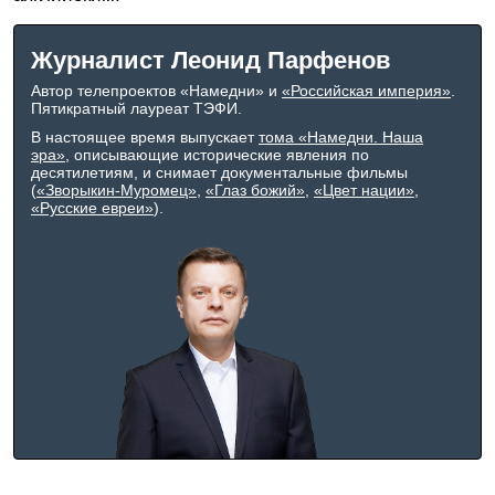
Журналист Леонид Парфенов
Автор телепроектов «Намедни» и
«Российская империя»
.
Пятикратный лауреат ТЭФИ.
В настоящее время выпускает
тома «Намедни. Наша
эра»
, описывающие исторические явления по
десятилетиям, и снимает документальные фильмы
(
«Зворыкин-Муромец»
,
«Глаз божий»
,
«Цвет нации»
,
«Русские евреи»
).