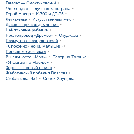
Гамлет — Смоктуновский
Финляндия — лучшая капстрана
Герой Насер
К-700 и ДТ-75
Летка-енка
Искусственный мех
Дикие звери как домашние
Нейлоновые рубашки
Нефтепровод «Дружба»
Окуджава
Пахмутова: пахнуло хвоей
«Спокойной ночи, малыши!»
Пенсии колхозникам
Вы слушаете «Маяк»
Театр на Таганке
«Я шагаю по Москве»
Зорге — первый шпион
Жаботинский победил Власова
Скобликова: 4x4
Сняли Хрущева