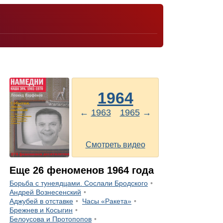
1964
←
1963
1965
→
Смотреть видео
Еще
26
феноменов
1964
года
Борьба с тунеядцами. Сослали Бродского
Андрей Вознесенский
Аджубей в отставке
Часы «Ракета»
Брежнев и Косыгин
Белоусова и Протопопов