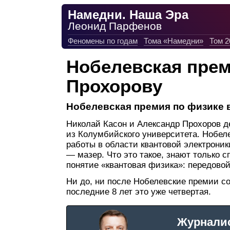
Намедни. Наша Эра
Леонид Парфенов
Феномены по годам
Тома «Намедни»
Том 2
Нобелевская прем
Прохорову
Нобелевская премия по физике в
Николай Касон и Александр Прохоров д
из Колумбийского университета. Нобел
работы в области квантовой электроник
— мазер. Что это такое, знают только с
понятие «квантовая физика»: передовой
Ни до, ни после Нобелевские премии с
последние 8 лет это уже четвертая.
Журнали