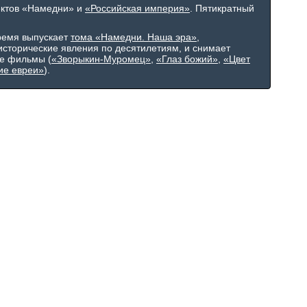
ектов «Намедни» и
«Российская империя»
. Пятикратный
ремя выпускает
тома «Намедни. Наша эра»
,
сторические явления по десятилетиям, и снимает
е фильмы (
«Зворыкин-Муромец»
,
«Глаз божий»
,
«Цвет
ие евреи»
).