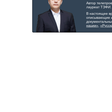
Автор телепро
лауреат ТЭФИ.
В настоящее в
описывающие и
документальны
нации»
,
«Русск