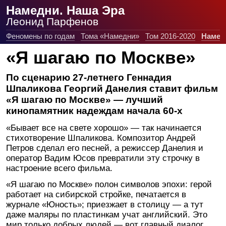
Намедни. Наша Эра
Леонид Парфенов
Феномены по годам
Тома «Намедни»
Том 2016-2020
Намед
«Я шагаю по Москве»
По сценарию 27-летнего Геннадия
Шпаликова Георгий Данелия ставит фильм
«Я шагаю по Москве» — лучший
кинопамятник надеждам начала 60-х
«Бывает все на свете хорошо» — так начинается
стихотворение Шпаликова. Композитор Андрей
Петров сделал его песней, а режиссер Данелия и
оператор Вадим Юсов превратили эту строчку в
настроение всего фильма.
«Я шагаю по Москве» полон символов эпохи: герой
работает на сибирской стройке, печатается в
журнале «Юность»; приезжает в столицу — а тут
даже маляры по пластинкам учат английский. Это
мир только добрых людей — вот главный диалог