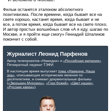
Фильм останется эталоном абсолютного
позитивизма. После времени, когда бывает все на
свете хорошо, настанет время, когда бывает и не
все, а потом время, когда бывает все на свете плохо.
И автор простых волшебных слов «А я иду, шагаю по
Москве, и я пройти еще смогу» Геннадий Шпаликов
покончит с собой.
Журналист Леонид Парфенов
Автор телепроектов «Намедни» и
«Российская империя»
.
Пятикратный лауреат ТЭФИ.
В настоящее время выпускает
тома «Намедни. Наша
эра»
, описывающие исторические явления по
десятилетиям, и снимает документальные фильмы
(
«Зворыкин-Муромец»
,
«Глаз божий»
,
«Цвет нации»
,
«Русские евреи»
).