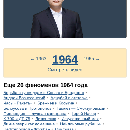
1964
←
1963
1965
→
Смотреть видео
Еще
26
феноменов
1964
года
Борьба с тунеядцами. Сослали Бродского
Андрей Вознесенский
Аджубей в отставке
Часы «Ракета»
Брежнев и Косыгин
Белоусова и Протопопов
Гамлет — Смоктуновский
Финляндия — лучшая капстрана
Герой Насер
К-700 и ДТ-75
Летка-енка
Искусственный мех
Дикие звери как домашние
Нейлоновые рубашки
Нефтепровод «Дружба»
Окуджава