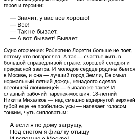
героя и героини:
— Значит, у вас все хорошо!
— Все!
— Так не бывает.
— А вот бывает! Бывает.
Одно огорчение: Робергино Лоретги больше не поет,
потому что повзрослел. А так — счастье жить в
большой справедливой стране, хорошей сегодня и
прекрасной завтра. И молодое сердце родины бьется
в Москве, и она — лучший город Земли, Ее омыл
нормальный летний дождь, ненадолго сделав
всеобщей любимицей — бывало же такое! И
славный рабочий паренек-москвич, 18-летний
Никита Михалков — над смешно вздернутой верхней
губой еще не пробились усы — напевает голосом
тонким, чуть сипловатым:
А если я по дому загрущу,
Под снегом я фиалку отыщу
И вспомню о Москве!