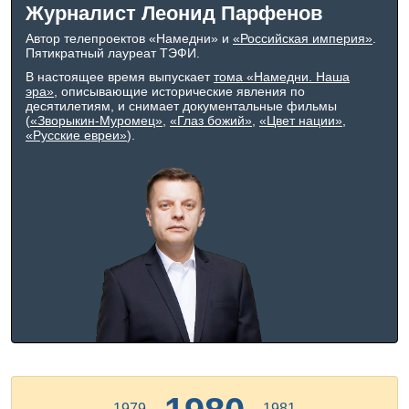
Журналист Леонид Парфенов
Автор телепроектов «Намедни» и
«Российская империя»
.
Пятикратный лауреат ТЭФИ.
В настоящее время выпускает
тома «Намедни. Наша
эра»
, описывающие исторические явления по
десятилетиям, и снимает документальные фильмы
(
«Зворыкин-Муромец»
,
«Глаз божий»
,
«Цвет нации»
,
«Русские евреи»
).
←
1979
1981
→