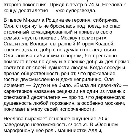
второго поколения. Придя в театр в 74-м, Неёлова к
концу десятилетия — уже суперзвезда.
В пьесе Михаила Рощина ее героиня, сибирячка
Оля, с горя чуть не бросилась под поезд, но спас
столичный командированный и привез в свою
семью: «пусть поживет, Москву посмотрит».
Спаситель Володя, сыгранный Игорем Квашой,
спешит делать добро, не думая о последствиях.
Оля, лопоча сибирским говорком, беспрестанно
помогает всем по дому и в спешке добрых дел прямо
светится от своей нужности людям. Когда соседи и
прочая общественность решат, что проживание
гостьи двусмысленно и даже неприлично, Оля
исчезнет — будто и не было. «Была ли девочка?» —
характерное название рецензии на один из главных
спектаклей десятилетия — про то, что деревенскую
душевность любой горожанин, а особенно москвич,
понимает в меру своей испорченности.
Неёлова выражает основное ощущение 70-х:
заведомую невозможность счастья. В «Осеннем
марафоне» у неё роль машинистки Аллы,