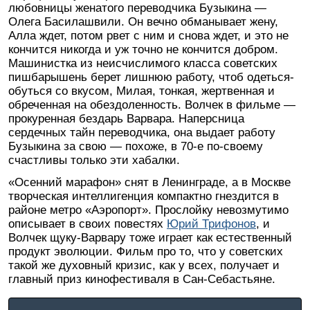
любовницы женатого переводчика Бузыкина —
Олега Басилашвили. Он вечно обманывает жену,
Алла ждет, потом рвет с ним и снова ждет, и это не
кончится никогда и уж точно не кончится добром.
Машинистка из неисчислимого класса советских
пишбарышень берет лишнюю работу, чтоб одеться-
обуться со вкусом, Милая, тонкая, жертвенная и
обреченная на обездоленность. Волчек в фильме —
прокуренная бездарь Варвара. Наперсница
сердечных тайн переводчика, она выдает работу
Бузыкина за свою — похоже, в 70-е по-своему
счастливы только эти хабалки.
«Осенний марафон» снят в Ленинграде, а в Москве
творческая интеллигенция компактно гнездится в
районе метро «Аэропорт». Прослойку невозмутимо
описывает в своих повестях
Юрий Трифонов
, и
Волчек щуку-Варвару тоже играет как естественный
продукт эволюции. Фильм про то, что у советских
такой же духовный кризис, как у всех, получает и
главный приз кинофестиваля в Сан-Себастьяне.