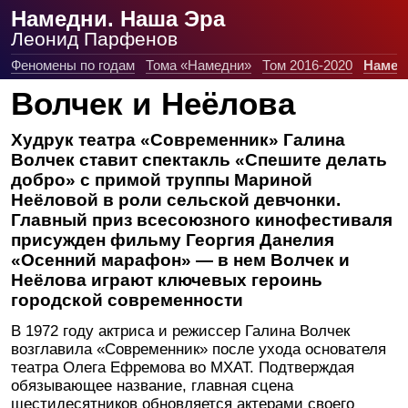
Намедни. Наша Эра
Леонид Парфенов
Феномены по годам
Тома «Намедни»
Том 2016-2020
Намед
Волчек и Неёлова
Худрук театра «Современник» Галина
Волчек ставит спектакль «Спешите делать
добро» с примой труппы Мариной
Неёловой в роли сельской девчонки.
Главный приз всесоюзного кинофестиваля
присужден фильму Георгия Данелия
«Осенний марафон» — в нем Волчек и
Неёлова играют ключевых героинь
городской современности
В 1972 году актриса и режиссер Галина Волчек
возглавила «Современник» после ухода основателя
театра Олега Ефремова во МХАТ. Подтверждая
обязывающее название, главная сцена
шестидесятников обновляется актерами своего