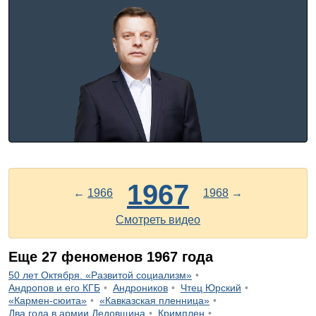
1967
←
1966
1968
→
Смотреть видео
Еще
27
феноменов
1967
года
50 лет Октября. «Развитой социализм»
Андропов и его КГБ
Андроников
Чтец Юрский
«Кармен-сюита»
«Кавказская пленница»
Два года в армии Дедовщина
Кримплен