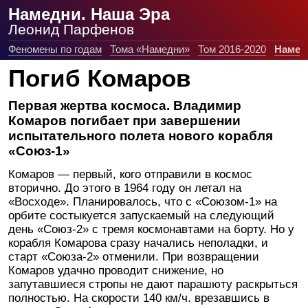
Намедни. Наша Эра
Леонид Парфенов
Феномены по годам
Тома «Намедни»
Том 2016-2020
Намед
Погиб Комаров
Первая жертва космоса. Владимир
Комаров погибает при завершении
испытательного полета нового корабля
«Союз-1»
Комаров — первый, кого отправили в космос
вторично. До этого в 1964 году он летал на
«Восходе». Планировалось, что с «Союзом-1» на
орбите состыкуется запускаемый на следующий
день «Союз-2» с тремя космонавтами на борту. Но у
корабля Комарова сразу начались неполадки, и
старт «Союза-2» отменили. При возвращении
Комаров удачно проводит снижение, но
запутавшиеся стропы не дают парашюту раскрыться
полностью. На скорости 140 км/ч. врезавшись в