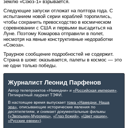
землю «Союз-1» взрывается.
Следующие запуски отложат на полтора года. С
испытанием новой серии кораблей торопились,
чтобы сохранить превосходство в космическом
соревновании с США и первыми высадиться на
Луне. Поэтому Комарова отправили в полет,
несмотря на явные конструктивные недоработки
«Союза».
Траурное сообщение подробностей не содержит.
Страна в шоке: оказывается, палеты в космос — это
не одни только победы.
Журналист Леонид Парфенов
Автор телепроектов «Намедни» и
«Российская империя»
.
Пятикратный лауреат ТЭФИ.
В настоящее время выпускает
тома «Намедни. Наша
эра»
, описывающие исторические явления по
десятилетиям, и снимает документальные фильмы
(
«Зворыкин-Муромец»
,
«Глаз божий»
,
«Цвет нации»
,
«Русские евреи»
).