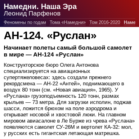
Намедни. Наша Эра
Леонид Парфенов
Феномены по годам
Тома «Намедни»
Том 2016-2020
Намед
АН-124. «Руслан»
Начинает полеты самый большой самолет
в мире — АН-124 «Руслан»
Конструкторское бюро Олега Антонова
специализируется на авиационных
супертяжеловесах: здесь создали прежнего
рекордсмена — АН-22 «Антей», поднимающего в
воздух 80 тонн (см. «Новая авиация», 1965). У
«Руслана» грузоподъемность 120 тонн, размах
крыльев — 73 метра. Для загрузки исполин, поджав
шасси, ложится брюхом на поле аэродрома и
открывает носовой и хвостовой люки. На главном
мировом авиасалоне в Ле Бурже из чрева «Руслана»
появляются самолет СУ-26М и вертолет КА-32: мол,
у русских есть гигантская летающая матрешка.