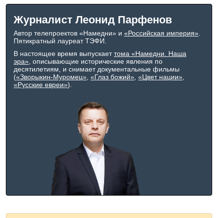
Журналист Леонид Парфенов
Автор телепроектов «Намедни» и
«Российская империя»
.
Пятикратный лауреат ТЭФИ.
В настоящее время выпускает
тома «Намедни. Наша
эра»
, описывающие исторические явления по
десятилетиям, и снимает документальные фильмы
(
«Зворыкин-Муромец»
,
«Глаз божий»
,
«Цвет нации»
,
«Русские евреи»
).