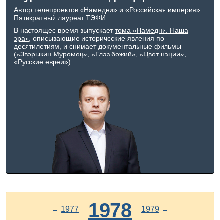
Автор телепроектов «Намедни» и
«Российская империя»
.
Пятикратный лауреат ТЭФИ.
В настоящее время выпускает
тома «Намедни. Наша
эра»
, описывающие исторические явления по
десятилетиям, и снимает документальные фильмы
(
«Зворыкин-Муромец»
,
«Глаз божий»
,
«Цвет нации»
,
«Русские евреи»
).
1978
←
1977
1979
→