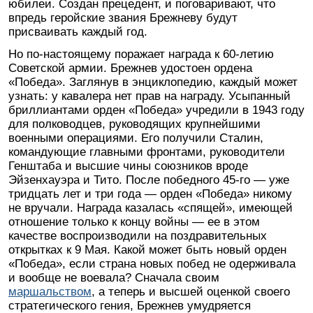
юбилеи. Создан прецедент, и поговаривают, что
впредь геройские звания Брежневу будут
присваивать каждый год.
Но по-настоящему поражает награда к 60-летию
Советской армии. Брежнев удостоен ордена
«Победа». Заглянув в энциклопедию, каждый может
узнать: у кавалера нет прав на награду. Усыпанный
бриллиантами орден «Победа» учредили в 1943 году
для полководцев, руководящих крупнейшими
военными операциями. Его получили Сталин,
командующие главными фронтами, руководители
Генштаба и высшие чины союзников вроде
Эйзенхауэра и Тито. После победного 45-го — уже
тридцать лет и три года — орден «Победа» никому
не вручали. Награда казалась «спящей», имеющей
отношение только к концу войны — ее в этом
качестве воспроизводили на поздравительных
открытках к 9 Мая. Какой может быть новый орден
«Победа», если страна новых побед не одерживала
и вообще не воевала? Сначала своим
маршальством
, а теперь и высшей оценкой своего
стратегического гения, Брежнев умудряется