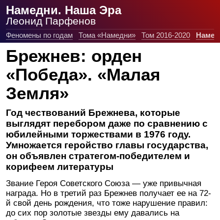
Намедни. Наша Эра
Леонид Парфенов
Феномены по годам
Тома «Намедни»
Том 2016-2020
Намед
Брежнев: орден
«Победа». «Малая
Земля»
Год чествований Брежнева, которые
выглядят перебором даже по сравнению с
юбилейными торжествами в 1976 году.
Умножается геройство главы государства,
он объявлен стратегом-победителем и
корифеем литературы
Звание Героя Советского Союза — уже привычная
награда. Но в третий раз Брежнев получает ее на 72-
й свой день рождения, что тоже нарушение правил:
до сих пор золотые звезды ему давались на