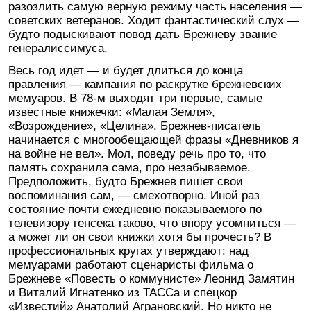
разозлить самую верную режиму часть населения —
советских ветеранов. Ходит фантастический слух —
будто подыскивают повод дать Брежневу звание
генералиссимуса.
Весь год идет — и будет длиться до конца
правления — кампания по раскрутке брежневских
мемуаров. В 78-м выходят три первые, самые
известные книжечки: «Малая Земля»,
«Возрождение», «Целина». Брежнев-писатель
начинается с многообещающей фразы «Дневников я
на войне не вел». Мол, поведу речь про то, что
память сохранила сама, про незабываемое.
Предположить, будто Брежнев пишет свои
воспоминания сам, — смехотворно. Иной раз
состояние почти ежедневно показываемого по
телевизору генсека таково, что впору усомниться —
а может ли он свои книжки хотя бы прочесть? В
профессиональных кругах утверждают: над
мемуарами работают сценаристы фильма о
Брежневе «Повесть о коммунисте» Леонид Замятин
и Виталий Игнатенко из ТАССа и спецкор
«Известий» Анатолий Аграновский. Но никто не