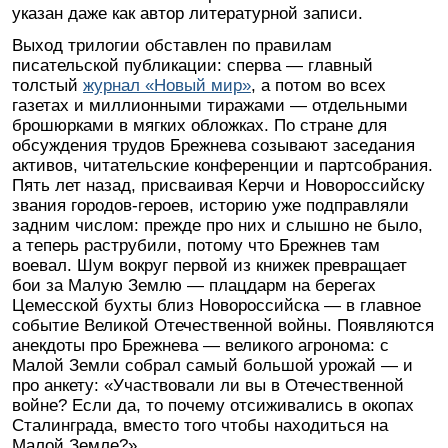
указан даже как автор литературной записи.
Выход трилогии обставлен по правилам
писательской публикации: сперва — главный
толстый
журнал «Новый мир»
, а потом во всех
газетах и миллионными тиражами — отдельными
брошюрками в мягких обложках. По стране для
обсуждения трудов Брежнева созывают заседания
активов, читательские конференции и партсобрания.
Пять лет назад, присваивая Керчи и Новороссийску
звания городов-героев, историю уже подправляли
задним числом: прежде про них и слышно не было,
а теперь раструбили, потому что Брежнев там
воевал. Шум вокруг первой из книжек превращает
бои за Малую Землю — плацдарм на берегах
Цемесской бухты близ Новороссийска — в главное
событие Великой Отечественной войны. Появляются
анекдоты про Брежнева — великого агронома: с
Малой Земли собрал самый большой урожай — и
про анкету: «Участвовали ли вы в Отечественной
войне? Если да, то почему отсиживались в окопах
Сталинграда, вместо того чтобы находиться на
Малой Земле?»