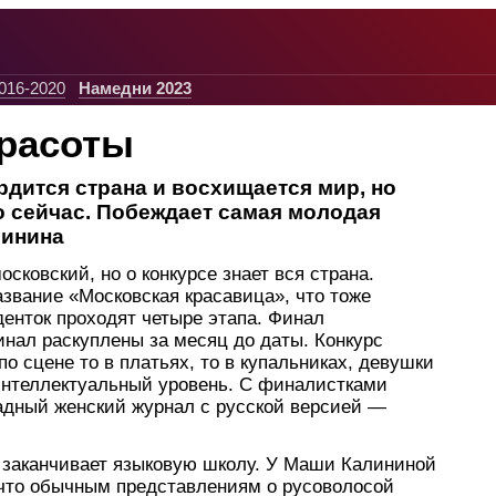
016-2020
Намедни 2023
красоты
дится страна и восхищается мир, но
о сейчас. Побеждает самая молодая
линина
сковский, но о конкурсе знает вся страна.
звание «Московская красавица», что тоже
денток проходят четыре этапа. Финал
инал раскуплены за месяц до даты. Конкурс
о сцене то в платьях, то в купальниках, девушки
интеллектуальный уровень. С финалистками
адный женский журнал с русской версией —
о заканчивает языковую школу. У Маши Калининой
а, что обычным представлениям о русоволосой