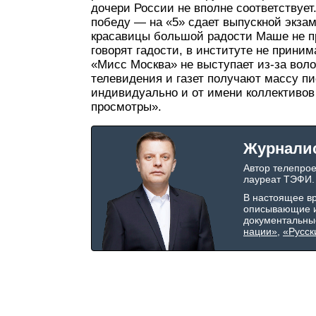
дочери России не вполне соответствует
победу — на «5» сдает выпускной экзам
красавицы большой радости Маше не пр
говорят гадости, в институте не прини
«Мисс Москва» не выступает из-за вол
телевидения и газет получают массу 
индивидуально и от имени коллективов
просмотры».
Журнали
Автор телепро
лауреат ТЭФИ.
В настоящее в
описывающие и
документальны
нации»
,
«Русск