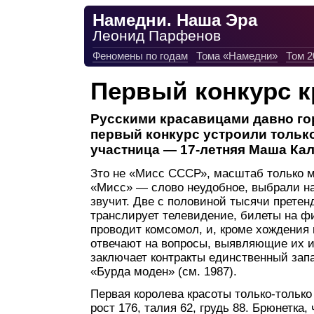
Намедни. Наша Эра
Леонид Парфенов
Феномены по годам
Тома «Намедни»
Том 2
Первый конкурс 
Русскими красавицами давно гор
первый конкурс устроили тольк
участница — 17-летняя Маша Ка
Зто не «Мисс СССР», масштаб только мо
«Мисс» — слово неудобное, выбрали на
звучит. Две с половиной тысячи претен
транслирует телевидение, билеты на ф
проводит комсомол, и, кроме хождения п
отвечают на вопросы, выявляющие их 
заключает контракты единственный зап
«Бурда моден» (см. 1987).
Первая королева красоты только-тольк
рост 176, талия 62, грудь 88. Брюнетк