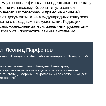
. Наутро после финала она одерживает еще одну
ен по испанскому. Корона титулованной
инесет. По телефону и прямо на улице ей
мают документы, а на международных конкурсах
окиты с выездными документами. Редакции
писем: «женщины-матери, женщины-труженицы»
 требуют «прекратить эти унизительные
ст Леонид Парфенов
ектов «Намедни» и
«Российская империя»
. Пятикратный
ремя выпускает
тома «Намедни. Наша эра»
,
сторические явления по десятилетиям, и снимает
е фильмы (
«Зворыкин-Муромец»
,
«Глаз божий»
,
«Цвет
ие евреи»
).