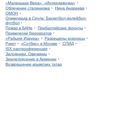
«Маленькая Вера». «Интердевочка»
Обличение сталинизма
Нина Андреева
ОМОН
Олимпиада в Сеуле. Баскетбол-волейбол-
футбол
Пожар в БАНе
Прибалтийские фронты
Привилегии бюрократов
«Рабыня Изаура»
Разрешены ксероксы
Рэкет
«Сотбис» в Москве
СПИД
XIX партконференция
Заложники. Овечкины
Землетрясение в Армении
Возвращение крымских татар