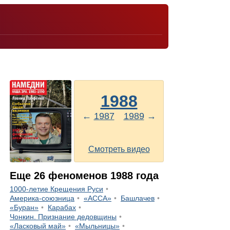
1988
←
1987
1989
→
Смотреть видео
Еще
26
феноменов
1988
года
1000-летие Крещения Руси
Америка-союзница
«АССА»
Башлачев
«Буран»
Карабах
Чонкин. Признание дедовщины
«Ласковый май»
«Мыльницы»