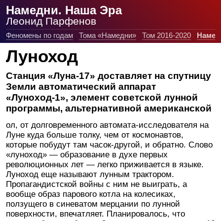
Намедни. Наша Эра
Леонид Парфенов
Феномены по годам
Тома «Намедни»
Том 2016-2020
Намед
Луноход
Станция «Луна-17» доставляет на спутницу
Земли автоматический аппарат
«Луноход-1», элемент советской лунной
программы, альтернативной американской
ол, от долговременного автомата-исследователя на
Луне куда больше толку, чем от космонавтов,
которые побудут там часок-другой, и обратно. Слово
«луноход» — образование в духе первых
революционных лет — легко приживается в языке.
Луноход еще называют лунным трактором.
Пропагандистской войны с ним не выиграть, а
вообще образ парового котла на колесиках,
ползущего в синеватом мерцании по лунной
поверхности, впечатляет. Планировалось, что