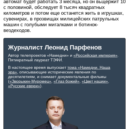
автомат будет работать 3 месяца, но он вьщержит 10
с половиной, обследует 8 тысяч квадратных
километров и потом еще останется жить в игрушках,
сувенирах, в прозвищах милицейских патрульных
машин с голубыми мигалками и ботинок-
вездеходов.
Журналист Леонид Парфенов
Автор телепроектов «Намедни» и
«Российская империя»
.
Пятикратный лауреат ТЭФИ.
В настоящее время выпускает
тома «Намедни. Наша
эра»
, описывающие исторические явления по
десятилетиям, и снимает документальные фильмы
(
«Зворыкин-Муромец»
,
«Глаз божий»
,
«Цвет нации»
,
«Русские евреи»
).