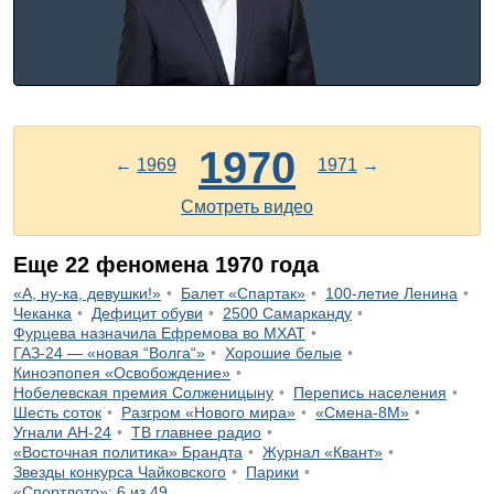
1970
←
1969
1971
→
Смотреть видео
Еще
22
феномена
1970
года
«А, ну-ка, девушки!»
Балет «Спартак»
100-летие Ленина
Чеканка
Дефицит обуви
2500 Самарканду
Фурцева назначила Ефремова во МХАТ
ГАЗ-24 — «новая “Волга“»
Хорошие белые
Киноэпопея «Освобождение»
Нобелевская премия Солженицыну
Перепись населения
Шесть соток
Разгром «Нового мира»
«Смена-8М»
Угнали АН-24
ТВ главнее радио
«Восточная политика» Брандта
Журнал «Квант»
Звезды конкурса Чайковского
Парики
«Спортлото»: 6 из 49