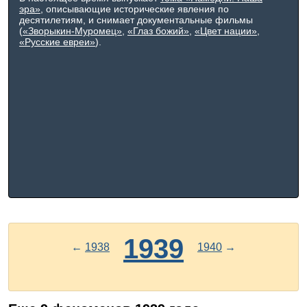
эра»
, описывающие исторические явления по
десятилетиям, и снимает документальные фильмы
(
«Зворыкин-Муромец»
,
«Глаз божий»
,
«Цвет нации»
,
«Русские евреи»
).
1939
←
1938
1940
→