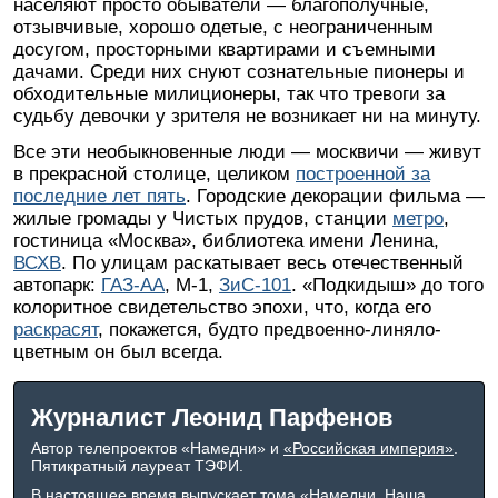
населяют просто обыватели — благополучные,
отзывчивые, хорошо одетые, с неограниченным
досугом, просторными квартирами и съемными
дачами. Среди них снуют сознательные пионеры и
обходительные милиционеры, так что тревоги за
судьбу девочки у зрителя не возникает ни на минуту.
Все эти необыкновенные люди — москвичи — живут
в прекрасной столице, целиком
построенной за
последние лет пять
. Городские декорации фильма —
жилые громады у Чистых прудов, станции
метро
,
гостиница «Москва», библиотека имени Ленина,
ВСХВ
. По улицам раскатывает весь отечественный
автопарк:
ГАЗ-АА
, М-1,
ЗиС-101
. «Подкидыш» до того
колоритное свидетельство эпохи, что, когда его
раскрасят
, покажется, будто предвоенно-линяло-
цветным он был всегда.
Журналист Леонид Парфенов
Автор телепроектов «Намедни» и
«Российская империя»
.
Пятикратный лауреат ТЭФИ.
В настоящее время выпускает
тома «Намедни. Наша