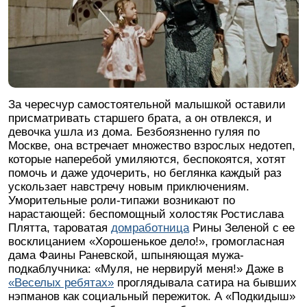
За чересчур самостоятельной малышкой оставили
присматривать старшего брата, а он отвлекся, и
девочка ушла из дома. Безбоязненно гуляя по
Москве, она встречает множество взрослых недотеп,
которые наперебой умиляются, беспокоятся, хотят
помочь и даже удочерить, но беглянка каждый раз
ускользает навстречу новым приключениям.
Уморительные роли-типажи возникают по
нарастающей: беспомощный холостяк Ростислава
Плятта, тароватая
домработница
Рины Зеленой с ее
восклицанием «Хорошенькое дело!», громогласная
дама Фаины Раневской, шпыняющая мужа-
подкаблучника: «Муля, не нервируй меня!» Даже в
«Веселых ребятах»
проглядывала сатира на бывших
нэпманов как социальный пережиток. А «Подкидыш»