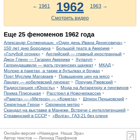
1962
←
1961
1963
→
Смотреть видео
Еще
25
феноменов
1962
года
Александр Солженицын. «Один день Ивана Денисовича»
150 лет дню Бородина
Большой театр в Америке
«Голубой огонек»
Английский — главный иностранный
Джон Гленн — Гагарин Америки
Хулахуп
Гаприндашвили — мать грузинских шахмат
МКАД
Молоко в пакетах, а также в бутылках и бочках
Поет Муслим Магомаев
Повышение цен на мясо
Ландау — нобелевский лауреат
Поручик Ржевский
Радиостанция «Юность»
Мода на Антарктиду и пингвинов
Прима Плисецкая
Расстрел в Новочеркасске
«Ракета» — «Метеор» — «Комета»
Шпион Пеньковский
Секретные Герои
Скромное метро
Скандал на выставке в Манеже. Встречи с интеллигенцией
Стравинский в СССР
«Волга». ГАЗ-21 без оленя
Онлайн-версия «Намедни. Наша Эра»
Автор текстов — Леонид Парфенов