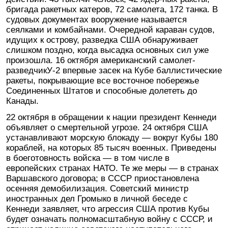
бригада ракетных катеров, 72 самолета, 172 танка. В
судовых документах вооружение называется
сеялками и комбайнами. Очередной караван судов,
идущих к острову, разведка США обнаруживает
слишком поздно, когда высадка основных сил уже
произошла. 16 октября американский самолет-
разведчикУ-2 впервые засек на Кубе баллистические
ракеты, покрывающие все восточное побережье
Соединенных Штатов и способные долететь до
Канады.
22 октября в обращении к нации президент Кеннеди
объявляет о смертельной угрозе. 24 октября США
устанавливают морскую блокаду — вокруг Кубы 180
кораблей, на которых 85 тысяч военных. Приведены
в боеготовность войска — в том числе в
европейских странах НАТО. Те же меры — в странах
Варшавского договора; в СССР приостановлена
осенняя демобилизация. Советский министр
иностранных дел Громыко в личной беседе с
Кеннеди заявляет, что агрессия США против Кубы
будет означать полномасштабную войну с СССР, и