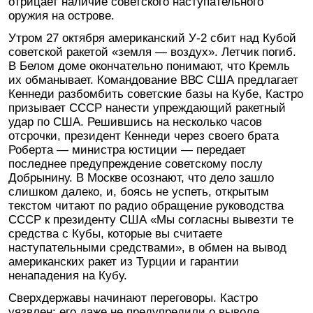
отрицает наличие советского наступательного
оружия на острове.
Утром 27 октября американский У-2 сбит над Кубой
советской ракетой «земля — воздух». Летчик погиб.
В Белом доме окончательно понимают, что Кремль
их обманывает. Командование ВВС США предлагает
Кеннеди разбомбить советские базы на Кубе, Кастро
призывает СССР нанести упреждающий ракетный
удар по США. Решившись на несколько часов
отсрочки, президент Кеннеди через своего брата
Роберта — министра юстиции — передает
последнее предупреждение советскому послу
Добрынину. В Москве осознают, что дело зашло
слишком далеко, и, боясь не успеть, открытым
текстом читают по радио обращение руководства
СССР к президенту США «Мы согласны вывезти те
средства с Кубы, которые вы считаете
наступательными средствами», в обмен на вывод
американских ракет из Турции и гарантии
ненападения на Кубу.
Сверхдержавы начинают переговоры. Кастро
уязвлен: его даже не предупредили о выводе