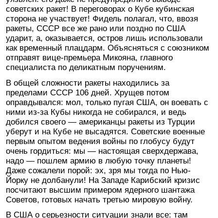
советских ракет! В переговорах о Кубе кубинская
сторона не участвует! Фидель полагал, что, ввозя
ракеты, СССР все же рано или поздно по США
ударит, а, оказывается, остров лишь использовали
как временный плацдарм. Объясняться с союзником
отправят вице-премьера Микояна, главного
специалиста по деликатным поручениям.
В общей сложности ракеты находились за
пределами СССР 106 дней. Хрущев потом
оправдывался: мол, только пугая США, он воевать с
ними из-за Кубы никогда не собирался, и ведь
добился своего — американцы ракеты из Турции
уберут и на Кубе не высадятся. Советские военные
первым опытом ведения войны по глобусу будут
очень гордиться: мы — настоящая сверхдержава,
надо — пошлем армию в любую точку планеты!
Даже сожалели порой: эх, зря мы тогда по Нью-
Йорку не долбанули! На Западе Карибский кризис
посчитают высшим примером ядерного шантажа
Советов, готовых начать третью мировую войну.
В США о серьезности ситуации знали все: там