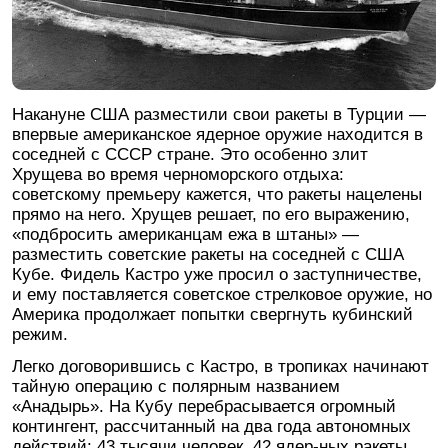
Накануне США разместили свои ракеты в Турции —
впервые американское ядерное оружие находится в
соседней с СССР стране. Это особенно злит
Хрущева во время черноморского отдыха:
советскому премьеру кажется, что ракеты нацелены
прямо на него. Хрущев решает, по его выражению,
«подбросить американцам ежа в штаны» —
разместить советские ракеты на соседней с США
Кубе. Фидель Кастро уже просил о заступничестве,
и ему поставляется советское стрелковое оружие, но
Америка продолжает попытки свергнуть кубинский
режим.
Легко договорившись с Кастро, в тропиках начинают
тайную операцию с полярным названием
«Анадырь». На Кубу перебрасывается огромный
контингент, рассчитанный на два года автономных
действий: 43 тысячи человек, 42 ядер-ных ракеты,