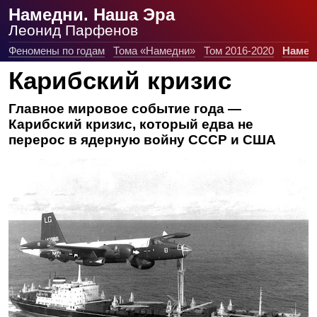
Намедни. Наша Эра
Леонид Парфенов
Феномены по годам
Тома «Намедни»
Том 2016-2020
Намед
Карибский кризис
Главное мировое событие года —
Карибский кризис, который едва не
перерос в ядерную войну СССР и США