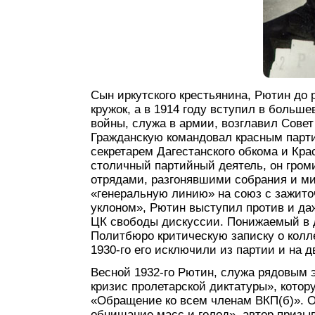
Сын иркутского крестьянина, Рютин до
кружок, а в 1914 году вступил в больш
войны, служа в армии, возглавил Совет
Гражданскую командовал красным парт
секретарем Дагестанского обкома и Кр
столичный партийный деятель, он гром
отрядами, разгонявшими собрания и ми
«генеральную линию» на союз с зажит
уклоном», Рютин выступил против и да
ЦК свободы дискуссии. Понижаемый в 
Политбюро критическую записку о колл
1930-го его исключили из партии и на 
Весной 1932-го Рютин, служа рядовым
кризис пролетарской диктатуры», кото
«Обращение ко всем членам ВКП(б)». 
обнищание масс и голод», автор призыв