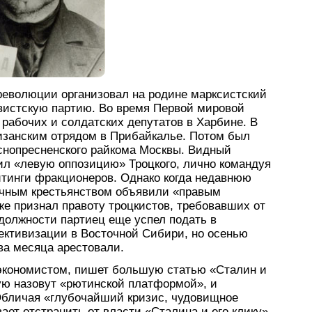
 революции организовал на родине марксистский
евистскую партию. Во время Первой мировой
 рабочих и солдатских депутатов в Харбине. В
изанским отрядом в Прибайкалье. Потом был
аснопресненского райкома Москвы. Видный
ил «левую оппозицию» Троцкого, лично командуя
тинги фракционеров. Однако когда недавнюю
очным крестьянством объявили «правым
же признал правоту троцкистов, требовавших от
должности партиец еще успел подать в
ективизации в Восточной Сибири, но осенью
два месяца арестовали.
 экономистом, пишет большую статью «Сталин и
рую назовут «рютинской платформой», и
Обличая «глубочайший кризис, чудовищное
ает отстранить от власти «Сталина и его клику»,