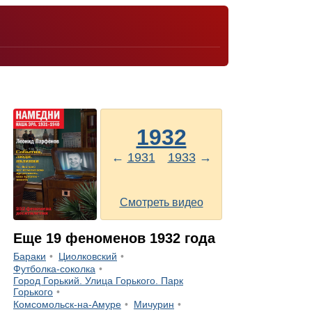
1932
←
1931
1933
→
Смотреть видео
Еще
19
феноменов
1932
года
Бараки
Циолковский
Футболка-соколка
Город Горький. Улица Горького. Парк
Горького
Комсомольск-на-Амуре
Мичурин