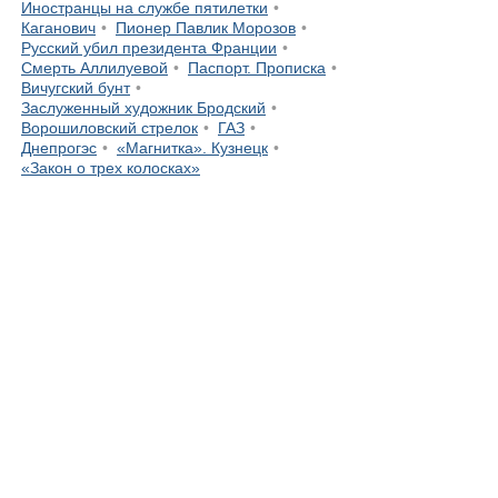
Иностранцы на службе пятилетки
Каганович
Пионер Павлик Морозов
Русский убил президента Франции
Смерть Аллилуевой
Паспорт. Прописка
Вичугский бунт
Заслуженный художник Бродский
Ворошиловский стрелок
ГАЗ
Днепрогэс
«Магнитка». Кузнецк
«Закон о трех колосках»