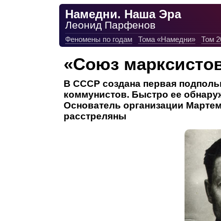
Намедни. Наша Эра
Леонид Парфенов
Феномены по годам
Тома «Намедни»
Том 2
«Союз марксисто
В СССР создана первая подполь
коммунистов. Быстро ее обнару
Основатель организации Мартем
расстреляны