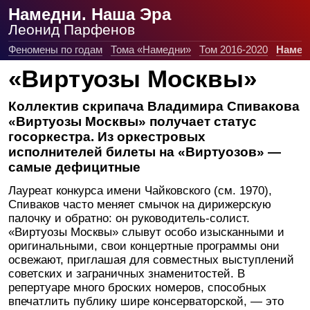
Намедни. Наша Эра
Леонид Парфенов
Феномены по годам
Тома «Намедни»
Том 2016-2020
Намед
«Виртуозы Москвы»
Коллектив скрипача Владимира Спивакова
«Виртуозы Москвы» получает статус
госоркестра. Из оркестровых
исполнителей билеты на «Виртуозов» —
самые дефицитные
Лауреат конкурса имени Чайковского (см. 1970),
Спиваков часто меняет смычок на дирижерскую
палочку и обратно: он руководитель-солист.
«Виртуозы Москвы» слывут особо изысканными и
оригинальными, свои концертные программы они
освежают, приглашая для совместных выступлений
советских и заграничных знаменитостей. В
репертуаре много броских номеров, способных
впечатлить публику шире консерваторской, — это