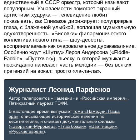
единственный в СССР оркестр, который называют
популярным. Узнаваемости помогает экранный
артистизм худрука — телевидение любит
показывать, как Спиваков дирижирует: полуприкрыв
глаза, с блаженной улыбкой, воплощая музыкальную
одухотворенность. «Бисовки» филармонического
коллектива нового типа — шоу-десерты,
воспринимаемые как очаровательное дуракаваляние.
Особенно ждут «Шутку» Лероя Андерсона («Fiddle-
Faddle», «Пустячок»), пьеску, в которой музыканты
неожиданно напевают часть мелодии — без всяких
претензий на вокал: просто «ла-ла-ла».
Журналист Леонид Парфенов
Автор телепроектов «Намедни» и
«Российская империя»
.
Пятикратный лауреат ТЭФИ.
В настоящее время выпускает
тома «Намедни. Наша
эра»
, описывающие исторические явления по
десятилетиям, и снимает документальные фильмы
(
«Зворыкин-Муромец»
,
«Глаз божий»
,
«Цвет нации»
,
«Русские евреи»
).