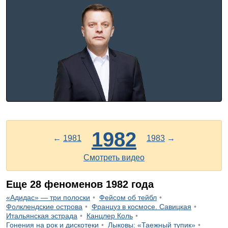
1982
←
1981
1983
→
Смотреть видео
Еще
28
феноменов
1982
года
«Адидас» — три полоски
Фейсом об тейбл
Фолклендские острова
Француз в космосе. Савицкая
Итальянская эстрада
Канцлер Коль
Гонения на рок и дискотеки
Лыковы: «Таежный тупик»