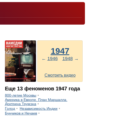
1947
←
1946
1948
→
Смотреть видео
Еще
13
феноменов
1947
года
800-летие Москвы
Америка в Европе. План Маршалла.
Доктрина Трумэна
Голод
Независимость Индии
Бунчиков и Нечаев