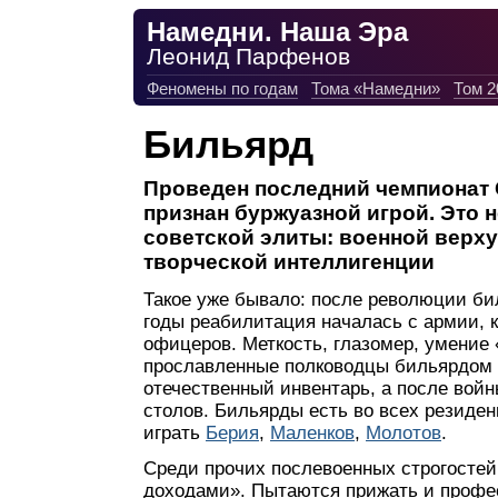
Намедни. Наша Эра
Леонид Парфенов
Феномены по годам
Тома «Намедни»
Том 2
Бильярд
Проведен последний чемпионат 
признан буржуазной игрой. Это 
советской элиты: военной верху
творческой интеллигенции
Такое уже бывало: после революции би
годы реабилитация началась с армии, 
офицеров. Меткость, глазомер, умение
прославленные полководцы бильярдом 
отечественный инвентарь, а после вой
столов. Бильярды есть во всех резиде
играть
Берия
,
Маленков
,
Молотов
.
Среди прочих послевоенных строгостей
доходами». Пытаются прижать и профе