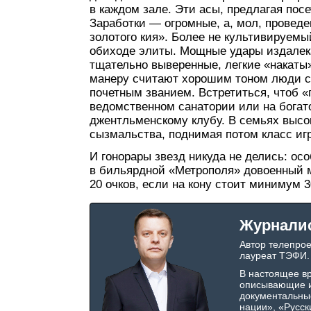
в каждом зале. Эти асы, предлагая пос
Заработки — огромные, а, мол, провед
золотого кия». Более не культивируемы
обиходе элиты. Мощные удары издалека
тщательно выверенные, легкие «накаты»
манеру считают хорошим тоном люди с
почетным званием. Встретиться, чтоб «
ведомственном санатории или на богато
джентльменскому клубу. В семьях высо
сызмальства, поднимая потом класс иг
И гонорары звезд никуда не делись: осо
в бильярдной «Метрополя» довоенный м
20 очков, если на кону стоит минимум 
Журнали
Автор телепро
лауреат ТЭФИ.
В настоящее в
описывающие и
документальны
нации»
,
«Русск