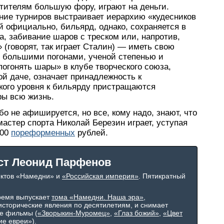
етителям большую фору, играют на деньги.
ение турниров выстраивает иерархию «кудесников
й официально, бильярд, однако, сохраняется в
, забивание шаров с треском или, напротив,
 (говорят, так играет Сталин) — иметь свою
 большими погонами, ученой степенью и
погонять шары» в клубе творческого союза,
й даче, означает принадлежность к
кого уровня к бильярду пристращаются
ры всю жизнь.
бо не афишируется, но все, кому надо, знают, что
астер спорта Николай Березин играет, уступая
300
пореформенных
рублей.
ст Леонид Парфенов
ектов «Намедни» и
«Российская империя»
. Пятикратный
ремя выпускает
тома «Намедни. Наша эра»
,
сторические явления по десятилетиям, и снимает
е фильмы (
«Зворыкин-Муромец»
,
«Глаз божий»
,
«Цвет
ие евреи»
).