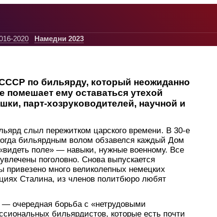
016-2020
Намедни 2023
СССР по бильярду, который неожиданно
не помешает ему оставаться утехой
шки, парт-хозруководителей, научной и
льярд слыл пережитком царского времени. В 30-е
когда бильярдным волом обзавелся каждый Дом
 «видеть поле» — навыки, нужные военному. Все
увлечены поголовно. Снова выпускается
ны привезено много великолепных немецких
нциях Сталина, из членов политбюро любят
 — очередная борьба с «нетрудовыми
ссиональных бильярдистов, которые есть почти