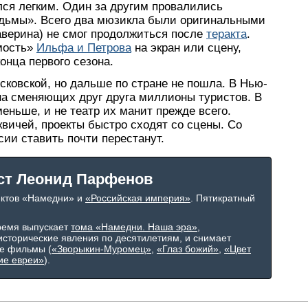
лся легким. Один за другим провалились
ведьмы». Всего два мюзикла были оригинальными
верина) не смог продолжиться после
теракта
.
мость»
Ильфа и Петрова
на экран или сцену,
онца первого сезона.
сковской, но дальше по стране не пошла. В Нью-
а сменяющих друг друга миллионы туристов. В
еньше, и не театр их манит прежде всего.
вичей, проекты быстро сходят со сцены. Со
ии ставить почти перестанут.
ст Леонид Парфенов
ектов «Намедни» и
«Российская империя»
. Пятикратный
ремя выпускает
тома «Намедни. Наша эра»
,
сторические явления по десятилетиям, и снимает
е фильмы (
«Зворыкин-Муромец»
,
«Глаз божий»
,
«Цвет
ие евреи»
).