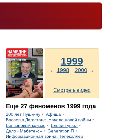
1999
←
1998
2000
→
Смотреть видео
Еще
27
феноменов
1999
года
200 лет Пушкину
Афиша
Басаев в Дагестане. Начало новой войны
Бензиновый кризис
Ельцин ушел
Дело «Мабетекс»
Generation П
Информационная война. Телекиллер