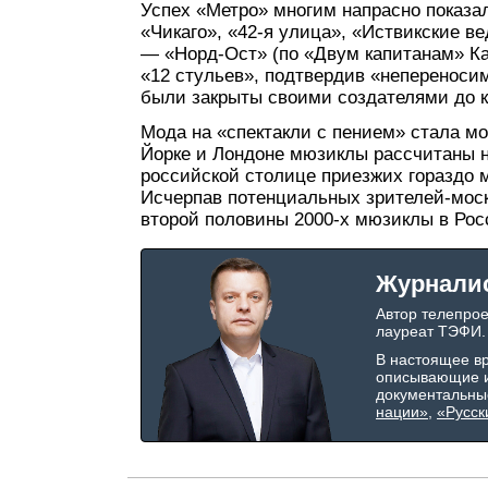
Успех «Метро» многим напрасно показа
«Чикаго», «42-я улица», «Иствикские 
— «Норд-Ост» (по «Двум капитанам» Ка
«12 стульев», подтвердив «непереноси
были закрыты своими создателями до к
Мода на «спектакли с пением» стала мо
Йорке и Лондоне мюзиклы рассчитаны н
российской столице приезжих гораздо м
Исчерпав потенциальных зрителей-моск
второй половины 2000-х мюзиклы в Росс
Журнали
Автор телепро
лауреат ТЭФИ.
В настоящее в
описывающие и
документальны
нации»
,
«Русск