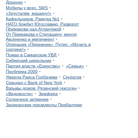
Доренко
Мобилы у всех. SMS
«Хрусталёв, машину!»
Кафельников. Ракетка №1
НАТО бомбит Югославию. Разворот
Примакова над Атлантикой
От Примакова к Степашину, минуя
Аксененко и импичмент
Операция «Преемник». Путин: «Мочить в
сортире!»
Пожар в Самарском УВД
Сибирский цирюльник
Партия власти «Единство»
«Семья»
Проблема 2000
Умерла Раиса Горбачева
Скуратов
Скандал с Bank of New York
Взрывы домов. Рязанский гексоген
«Ведомости»
Земфира
Солнечное затмение
Заокеанские президенты Прибалтики