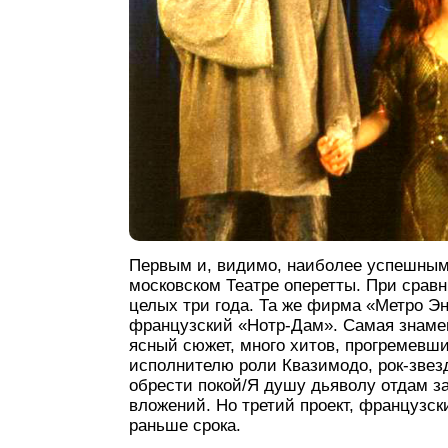
Первым и, видимо, наиболее успешным
московском Театре оперетты. При срав
целых три года. Та же фирма «Метро Э
французский «Нотр-Дам». Самая знаме
ясный сюжет, много хитов, прогремевш
исполнителю роли Квазимодо, рок-звез
обрести покой/Я душу дьяволу отдам за
вложений. Но третий проект, французс
раньше срока.