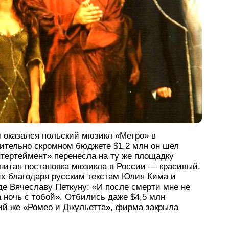
 оказался польский мюзикл «Метро» в
нительно скромном бюджете $1,2 млн он шел
нтертеймент» перенесла на ту же площадку
нитая постановка мюзикла в России — красивый,
их благодаря русским текстам Юлия Кима и
де Вячеславу Петкуну: «И после смерти мне не
 ночь с тобой». Отбились даже $4,5 млн
кий же «Ромео и Джульетта», фирма закрыла