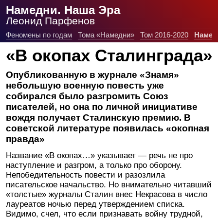
Намедни. Наша Эра
Леонид Парфенов
Феномены по годам
Тома «Намедни»
Том 2016-2020
Намед
«В окопах Сталинграда»
Опубликованную в журнале «Знамя»
небольшую военную повесть уже
собирался было разгромить Союз
писателей, но она по личной инициативе
вождя получает Сталинскую премию. В
советской литературе появилась «окопная
правда»
Название «В окопах…» указывает — речь не про
наступление и разгром, а только про оборону.
Непобедительность повести и разозлила
писательское начальство. Но внимательно читавший
«толстые» журналы Сталин внес Некрасова в число
лауреатов ночью перед утверждением списка.
Видимо, счел, что если признавать войну трудной,