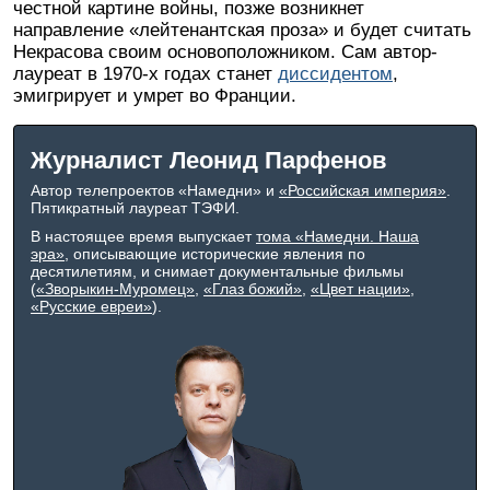
честной картине войны, позже возникнет
направление «лейтенантская проза» и будет считать
Некрасова своим основоположником. Сам автор-
лауреат в 1970-х годах станет
диссидентом
,
эмигрирует и умрет во Франции.
Журналист Леонид Парфенов
Автор телепроектов «Намедни» и
«Российская империя»
.
Пятикратный лауреат ТЭФИ.
В настоящее время выпускает
тома «Намедни. Наша
эра»
, описывающие исторические явления по
десятилетиям, и снимает документальные фильмы
(
«Зворыкин-Муромец»
,
«Глаз божий»
,
«Цвет нации»
,
«Русские евреи»
).