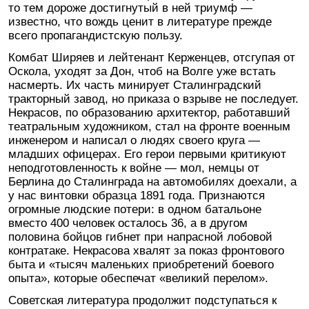
то тем дороже достигнутый в ней триумф —
известно, что вождь ценит в литературе прежде
всего пропагандистскую пользу.
Комбат Ширяев и лейтенант Керженцев, отсгупая от
Оскола, уходят за Дон, чтоб на Волге уже встать
насмерть. Их часть минирует Сталинградский
тракторный завод, но приказа о взрыве не последует.
Некрасов, по образованию архитектор, работавший
театральным художником, стал на фронте военным
инженером и написал о людях своего круга —
младших офицерах. Его герои первыми критикуют
неподготовленность к войне — мол, немцы от
Берлина до Сталинграда на автомобилях доехали, а
у нас винтовки образца 1891 года. Признаются
огромные людские потери: в одном батальоне
вместо 400 человек осталось 36, а в другом
половина бойцов гибнет при напрасной лобовой
контратаке. Некрасова хвалят за показ фронтового
быта и «тысяч маленьких приобретений боевого
опыта», которые обеспечат «великий перелом».
Советская литература продолжит подступаться к