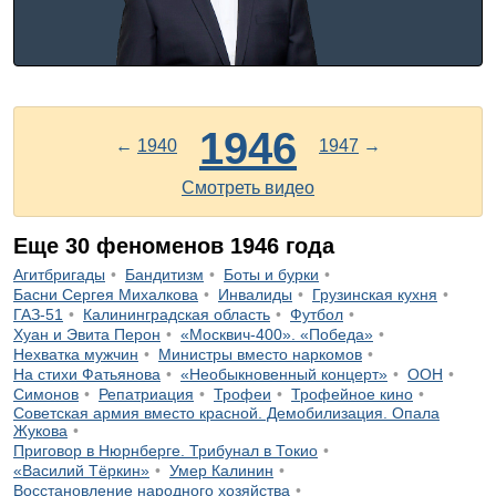
1946
←
1940
1947
→
Смотреть видео
Еще
30
феноменов
1946
года
Агитбригады
Бандитизм
Боты и бурки
Басни Сергея Михалкова
Инвалиды
Грузинская кухня
ГАЗ-51
Калининградская область
Футбол
Хуан и Эвита Перон
«Москвич-400». «Победа»
Нехватка мужчин
Министры вместо наркомов
На стихи Фатьянова
«Необыкновенный концерт»
ООН
Симонов
Репатриация
Трофеи
Трофейное кино
Советская армия вместо красной. Демобилизация. Опала
Жукова
Приговор в Нюрнберге. Трибунал в Токио
«Василий Тёркин»
Умер Калинин
Восстановление народного хозяйства