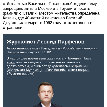
отбывает как Васильев. После освобождения ему
запрещено жить в Москве и в Грузии и носить
фамилию Сталин. Местом жительства определена
Казань, где 40-летний пенсионер Василий
Джугашвили умрет в 1962 году от алкогольного
отравления.
Журналист Леонид Парфенов
Автор телепроектов «Намедни» и
«Российская империя»
.
Пятикратный лауреат ТЭФИ.
В настоящее время выпускает
тома «Намедни. Наша
эра»
, описывающие исторические явления по
десятилетиям, и снимает документальные фильмы
(
«Зворыкин-Муромец»
,
«Глаз божий»
,
«Цвет нации»
,
«Русские евреи»
).