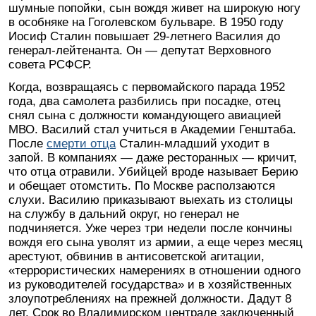
шумные попойки, сын вождя живет на широкую ногу
в особняке на Гоголевском бульваре. В 1950 году
Иосиф Сталин повышает 29-летнего Василия до
генерал-лейтенанта. Он — депутат Верховного
совета РСФСР.
Когда, возвращаясь с первомайского парада 1952
года, два самолета разбились при посадке, отец
снял сына с должности командующего авиацией
МВО. Василий стал учиться в Академии Генштаба.
После
смерти отца
Сталин-младший уходит в
запой. В компаниях — даже ресторанных — кричит,
что отца отравили. Убийцей вроде называет Берию
и обещает отомстить. По Москве расползаются
слухи. Василию приказывают выехать из столицы
на службу в дальний округ, но генерал не
подчиняется. Уже через три недели после кончины
вождя его сына уволят из армии, а еще через месяц
арестуют, обвинив в антисоветской агитации,
«террористических намерениях в отношении одного
из руководителей государства» и в хозяйственных
злоупотреблениях на прежней должности. Дадут 8
лет. Срок во Владимирском централе заключенный