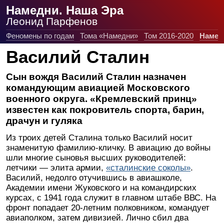
Намедни. Наша Эра
Леонид Парфенов
Феномены по годам
Тома «Намедни»
Том 2016-2020
Намед
Василий Сталин
Сын вождя Василий Сталин назначен
командующим авиацией Московского
военного округа. «Кремлевский принц»
известен как покровитель спорта, барин,
драчун и гуляка
Из троих детей Сталина только Василий носит
знаменитую фамилию-кличку. В авиацию до войны
шли многие сыновья высших руководителей:
летчики — элита армии,
«сталинские соколы»
.
Василий, недолго отучившись в авиашколе,
Академии имени Жуковского и на командирских
курсах, с 1941 года служит в главном штабе ВВС. На
фронт попадает 20-летним полковником, командует
авиаполком, затем дивизией. Лично сбил два