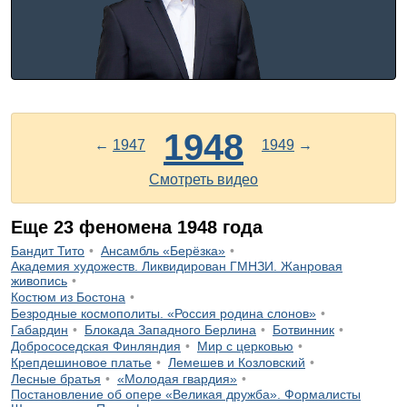
1948
←
1947
1949
→
Смотреть видео
Еще
23
феномена
1948
года
Бандит Тито
Ансамбль «Берёзка»
Академия художеств. Ликвидирован ГМНЗИ. Жанровая
живопись
Костюм из Бостона
Безродные космополиты. «Россия родина слонов»
Габардин
Блокада Западного Берлина
Ботвинник
Добрососедская Финляндия
Мир с церковью
Крепдешиновое платье
Лемешев и Козловский
Лесные братья
«Молодая гвардия»
Постановление об опере «Великая дружба». Формалисты