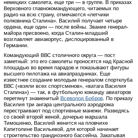
немецких самолета, еще три — в группе. В приказах
Верховного главнокомандующего, читаемых по
радио на всю страну, отмечаются «летчики
полковника Сталина». Василий получает четыре
ордена, еще один — после войны. Звание генерал-
майора присвоено, когда Сталин-младший
возглавляет авиакорпус, дислоцированный в
Германии.
Командующий ВВС столичного округа — пост
заметный: это его самолеты проносятся над Красной
площадью во время парадов и показывают фигуры
высшего пилотажа на авиапраздниках. Еще
известнее создание молодым генералом спортклуба
ВВС («взяли всех спортсменов», «ватага Василия
Сталина») — так, в футбольную команду авиаторов
перетянут знаменитый
Всеволод Бобров
. По приказу
Василия три ангара центрального аэродрома
перестраивают под спортивные манежи. Разведясь
со своей второй женой, дочерью маршала
Тимошенко, Василий женится на пловчихе
Капитолине Васильевой, для которой начинает
строительство грандиозного бассейна. Закатывая