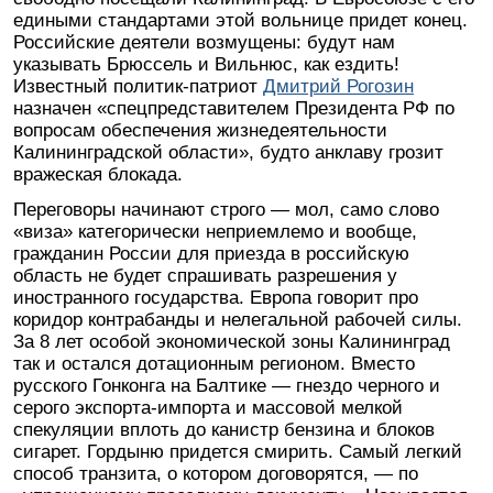
едиными стандартами этой вольнице придет конец.
Российские деятели возмущены: будут нам
указывать Брюссель и Вильнюс, как ездить!
Известный политик-патриот
Дмитрий Рогозин
назначен «спецпредставителем Президента РФ по
вопросам обеспечения жизнедеятельности
Калининградской области», будто анклаву грозит
вражеская блокада.
Переговоры начинают строго — мол, само слово
«виза» категорически неприемлемо и вообще,
гражданин России для приезда в российскую
область не будет спрашивать разрешения у
иностранного государства. Европа говорит про
коридор контрабанды и нелегальной рабочей силы.
За 8 лет особой экономической зоны Калининград
так и остался дотационным регионом. Вместо
русского Гонконга на Балтике — гнездо черного и
серого экспорта-импорта и массовой мелкой
спекуляции вплоть до канистр бензина и блоков
сигарет. Гордыню придется смирить. Самый легкий
способ транзита, о котором договорятся, — по