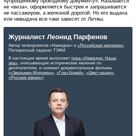
«упрощенному проездному документу». Называется
не «виза», оформляется быстрее и запрашивается
не пассажиром, а железной дорогой. Но его выдача
или невыдача все-таки зависят от Литвы.
Журналист Леонид Парфенов
Автор телепроектов «Намедни» и
«Российская империя»
.
Пятикратный лауреат ТЭФИ.
В настоящее время выпускает
тома «Намедни. Наша
эра»
, описывающие исторические явления по
десятилетиям, и снимает документальные фильмы
(
«Зворыкин-Муромец»
,
«Глаз божий»
,
«Цвет нации»
,
«Русские евреи»
).