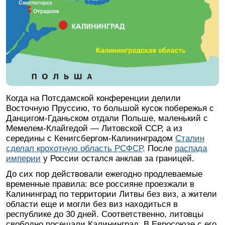
Когда на Потсдамской конференции делили
Восточную Пруссию, то большой кусок побережья с
Данцигом-Гданьском отдали Польше, маленький с
Мемелем-Клайгедой — Литовской ССР, а из
середины с Кенигсбергом-Калининградом
Сталин
сделал крохотную область РСФСР
. После
распада
империи
у России остался анклав за границей.
До сих пор действовали ежегодно продлеваемые
временные правила: все россияне проезжали в
Калининград по территории Литвы без виз, а жители
области еще и могли без виз находиться в
республике до 30 дней. Соответственно, литовцы
свободно посещали Калининград. В Евросоюзе с его