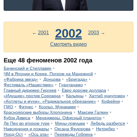
2002
←
2001
2003
→
Смотреть видео
Еще
48
феноменов
2002
года
Бачинский и Стиллавин
ЧМ в Японии и Корее. Погром на Манежной
«Фабрика звезд»
Донцова
«Бригада»
Фестиваль «Нашествие»
Гуантанамо
Главный дирижер Гергиев
Евро дороже доллара
«Идущие» против Сорокина
Кальяны
Хаттаб уничтожен
«Котлеты и мухи». «Радикальное обрезание»
Кофейни
ГМО
Фитнес
Коэльо. Мураками
Красноярские выборы Хлопонина
Максим Галкин
Кубок Дэвиса
Менеджеры. Офисный планктон
Ле Пен во втором туре
Мины-ловушки
Лебедь разбился
Наводнения и пожары
Оксана Федорова
Нетребко
Норд-Ост
«Ось зла»
Переводы Гоблина