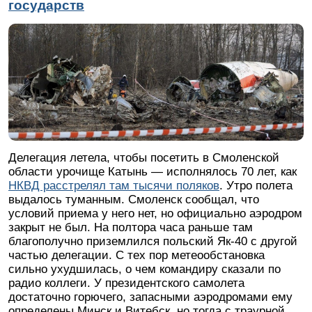
государств
Делегация летела, чтобы посетить в Смоленской
области урочище Катынь — исполнялось 70 лет, как
НКВД расстрелял там тысячи поляков
. Утро полета
выдалось туманным. Смоленск сообщал, что
условий приема у него нет, но официально аэродром
закрыт не был. На полтора часа раньше там
благополучно приземлился польский Як-40 с другой
частью делегации. С тех пор метеообстановка
сильно ухудшилась, о чем командиру сказали по
радио коллеги. У президентского самолета
достаточно горючего, запасными аэродромами ему
определены Минск и Витебск, но тогда с траурной