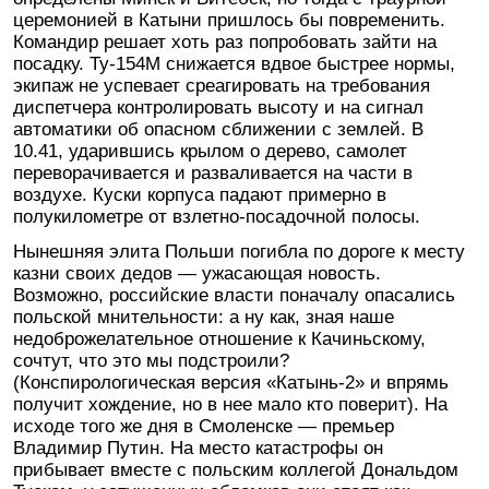
церемонией в Катыни пришлось бы повременить.
Командир решает хоть раз попробовать зайти на
посадку. Ту-154М снижается вдвое быстрее нормы,
экипаж не успевает среагировать на требования
диспетчера контролировать высоту и на сигнал
автоматики об опасном сближении с землей. В
10.41, ударившись крылом о дерево, самолет
переворачивается и разваливается на части в
воздухе. Куски корпуса падают примерно в
полукилометре от взлетно-посадочной полосы.
Нынешняя элита Польши погибла по дороге к месту
казни своих дедов — ужасающая новость.
Возможно, российские власти поначалу опасались
польской мнительности: а ну как, зная наше
недоброжелательное отношение к Качиньскому,
сочтут, что это мы подстроили?
(Конспирологическая версия «Катынь-2» и впрямь
получит хождение, но в нее мало кто поверит). На
исходе того же дня в Смоленске — премьер
Владимир Путин. На место катастрофы он
прибывает вместе с польским коллегой Дональдом