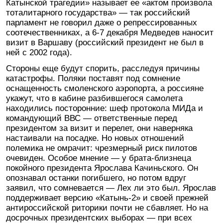
Катынской трагедии» называет ее «актом произвола
тоталитарного государства» — так российский
парламент не говорил даже о репрессированных
соотечественниках, а 6-7 декабря Медведев наносит
визит в Варшаву (российский президент не был в
ней с 2002 года).
Стороны еще будут спорить, расследуя причины
катастрофы. Поляки поставят под сомнение
оснащенность смоленского аэропорта, а россияне
укажут, что в кабине разбившегося самолета
находились посторонние: шеф протокола МИДа и
командующий ВВС — ответственные перед
президентом за визит и перелет, они наверняка
настаивали на посадке. Но новых отношений
полемика не омрачит: чрезмерный риск пилотов
очевиден. Особое мнение — у брата-близнеца
покойного президента Ярослава Качиньского. Он
опознавал останки погибшего, но потом вдруг
заявил, что сомневается — Лех ли это был. Ярослав
поддерживает версию «Катынь-2» и своей прежней
антироссийской риторики почти не сбавляет. Но на
досрочных президентских выборах — при всех