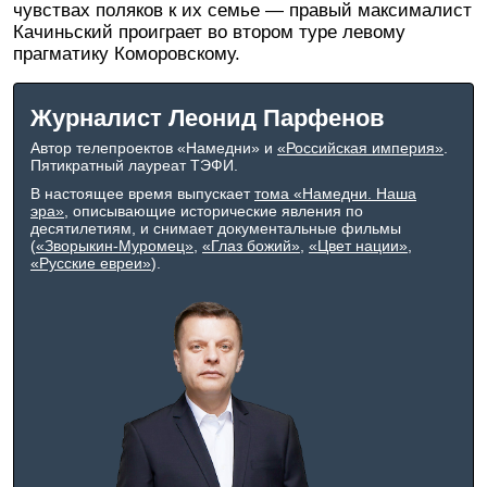
чувствах поляков к их семье — правый максималист
Качиньский проиграет во втором туре левому
прагматику Коморовскому.
Журналист Леонид Парфенов
Автор телепроектов «Намедни» и
«Российская империя»
.
Пятикратный лауреат ТЭФИ.
В настоящее время выпускает
тома «Намедни. Наша
эра»
, описывающие исторические явления по
десятилетиям, и снимает документальные фильмы
(
«Зворыкин-Муромец»
,
«Глаз божий»
,
«Цвет нации»
,
«Русские евреи»
).