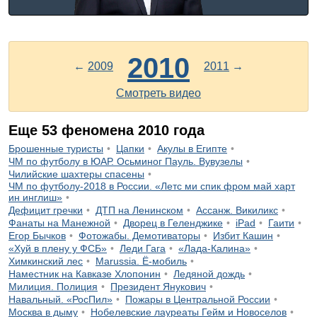
2010
←
2009
2011
→
Смотреть видео
Еще
53
феномена
2010
года
Брошенные туристы
Цапки
Акулы в Египте
ЧМ по футболу в ЮАР. Осьминог Пауль. Вувузелы
Чилийские шахтеры спасены
ЧМ по футболу-2018 в России. «Летс ми спик фром май харт
ин инглиш»
Дефицит гречки
ДТП на Ленинском
Ассанж. Викиликс
Фанаты на Манежной
Дворец в Геленджике
iPad
Гаити
Егор Бычков
Фотожабы. Демотиваторы
Избит Кашин
«Хуй в плену у ФСБ»
Леди Гага
«Лада-Калина»
Химкинский лес
Marussia. Ё-мобиль
Наместник на Кавказе Хлопонин
Ледяной дождь
Милиция. Полиция
Президент Янукович
Навальный. «РосПил»
Пожары в Центральной России
Москва в дыму
Нобелевские лауреаты Гейм и Новоселов