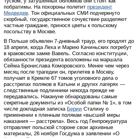
Туском, у затушенных обломков они стоят как
побратимы. На похороны полетит
президент
Медведев
. Тон официальных СМИ подчеркнуто
скорбный, государственное сочувствие разделяют
частные граждане, принося цветы к польскому
посольству в Москве.
В Польше объявлен 7-дневный траур, его продлят до
18 апреля, когда Леха и Марию Качиньских погребут
в краковском замке Вавель. Согласно конституции,
обязанности президента возложены на маршала
Сейма Бронислава Коморовского. Менее чем через
месяц после трагедии он, прилетев в Москву,
получает в Кремле 67 томов уголовного дела о
расстрелах поляков в Катыни и других лагерях —
следственные подлинники никогда прежде не
передавались. Накануне обнародованы самые
секретные документы из «Особой папки № 1», в том
числе докладная записка
Берии
Сталину о
применении к пленным полякам «высшей меры
наказания — расстрела». Весь год Генпрокуратура
отправляет польской стороне свои архивные
материалы, 26 ноября Госдума в заявлении «О