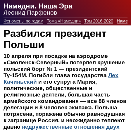
Намедни. Наша Эра
Леонид Парфенов
Феномены по годам
Тома «Намедни»
Том 2016-2020
Намед
Разбился президент
Польши
10 апреля при посадке на аэродроме
«Смоленск-Северный» потерпел крушение
польский борт № 1 — президентский
Ту-154М. Погибли глава государства
Лех
Качиньский
и его супруга Мария,
политические, общественные и
религиозные деятели, большая часть
армейского командования — все 88 членов
делегации и 8 человек экипажа. Польша
потрясена, поражена обычно равнодушная
к загранице Россия, и неожиданно теплеют
давно
недружественные отношения двух