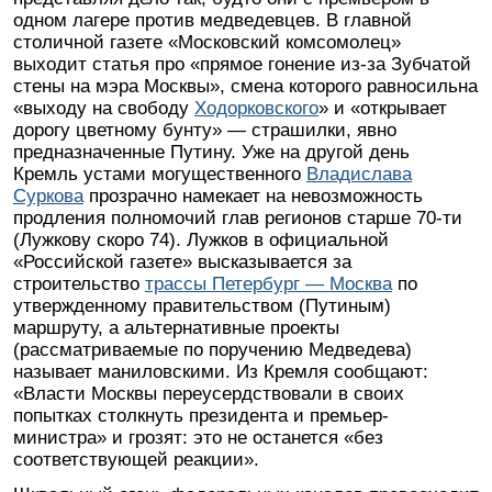
одном лагере против медведевцев. В главной
столичной газете «Московский комсомолец»
выходит статья про «прямое гонение из-за Зубчатой
стены на мэра Москвы», смена которого равносильна
«выходу на свободу
Ходорковского
» и «открывает
дорогу цветному бунту» — страшилки, явно
предназначенные Путину. Уже на другой день
Кремль устами могущественного
Владислава
Суркова
прозрачно намекает на невозможность
продления полномочий глав регионов старше 70-ти
(Лужкову скоро 74). Лужков в официальной
«Российской газете» высказывается за
строительство
трассы Петербург — Москва
по
утвержденному правительством (Путиным)
маршруту, а альтернативные проекты
(рассматриваемые по поручению Медведева)
называет маниловскими. Из Кремля сообщают:
«Власти Москвы переусердствовали в своих
попытках столкнуть президента и премьер-
министра» и грозят: это не останется «без
соответствующей реакции».