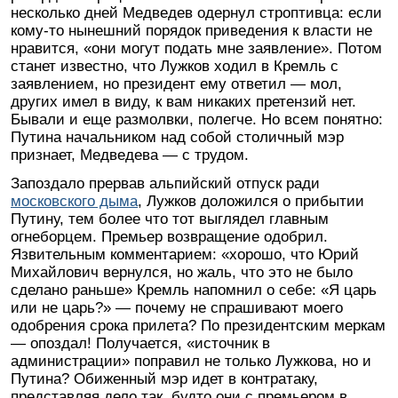
несколько дней Медведев одернул строптивца: если
кому-то нынешний порядок приведения к власти не
нравится, «они могут подать мне заявление». Потом
станет известно, что Лужков ходил в Кремль с
заявлением, но президент ему ответил — мол,
других имел в виду, к вам никаких претензий нет.
Бывали и еще размолвки, полегче. Но всем понятно:
Путина начальником над собой столичный мэр
признает, Медведева — с трудом.
Запоздало прервав альпийский отпуск ради
московского дыма
, Лужков доложился о прибытии
Путину, тем более что тот выглядел главным
огнеборцем. Премьер возвращение одобрил.
Язвительным комментарием: «хорошо, что Юрий
Михайлович вернулся, но жаль, что это не было
сделано раньше» Кремль напомнил о себе: «Я царь
или не царь?» — почему не спрашивают моего
одобрения срока прилета? По президентским меркам
— опоздал! Получается, «источник в
администрации» поправил не только Лужкова, но и
Путина? Обиженный мэр идет в контратаку,
представляя дело так, будто они с премьером в