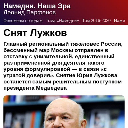
Намедни. Наша Эра
Леонид Парфенов
Феномены по годам
Тома «Намедни»
Том 2016-2020
Намед
Снят Лужков
Главный региональный тяжеловес России,
бессменный мэр Москвы отправлен в
отставку с унизительной, единственный
раз примененной для деятеля такого
уровня формулировкой — в связи «с
утратой доверия». Снятие Юрия Лужкова
останется самым решительным поступком
президента Медведева