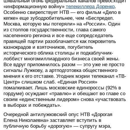
Шквальный огонь федеральных каналов превосходит
«информационную войну»
телекиллера Доренко
.
Особенно свирепствует НТВ — его фильм «Дело в
кепке» еще зубодробительнее, чем «Беспредел.
Москва, которую мы потеряли» на «России». Один
из столпов государственности, глава самого
населенного региона и все еще сопредседатель
правящей партии разоблачается как покровитель
казнокрадов и взяточников, погубитель
исторического облика столицы и подкаблучник-
лоббист многомиллиардного бизнеса своей жены.
Все вдруг припомнилось разом — это уже не просто
сигналы Лужкову, а артподготовка общественного
мнения к его отставке. Угодник мэрии телеканал «TB-
Центр» слишком слаб. «Единая Россия»
помалкивает. Лишь московские единороссы (92% в
гордуме) осуждают «травлю» и обещают во главе со
своим «единственным лидером» снова «участвовать
в выборах и побеждать».
Очередной антилужковский опус НТВ «Дорогая
Елена Николаевна» заставляет вступить в
публичную борьбу «дорогую» — супругу мэра,