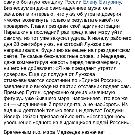
самую богатую женщину России
Елену Батурину
.
Бизнесвумен даже самонадеяннее мужа: она
заявляет в интервью, что указ об утрате доверия
«может возникнуть только в результате какой-то
проверки». Глава президентской администрации
Нарышкин в последний раз предлагает мэру уйти
самому, но тот уже закусил удила. К началу рабочего
дня 28 сентября указ, на который Лужков сам
напрашивался, буднично вывешен на президентском
сайте. Те самые безжалостные слова, и Медведев,
даже комментируя новость перед телекамерами,
ничего не добавляет: «Я как президент утратил
доверие». Еще до полудня от Лужкова
отмежевываются соратники по «Единой России»,
заявление о выходе из партии отставник подает сам.
Премьер Путин, сдержанно оценив «значимую
фигуру» уже бывшего мэра, напоминает, что все же
он — «подчиненный президента, а не наоборот». Из
видных деятелей только певец и депутат Госдумы
Иосиф Кобзон призвал объяснить «беспардонное»
увольнение «одного из выдающихся людей России».
Временным и.о. мэра Медведев назначает