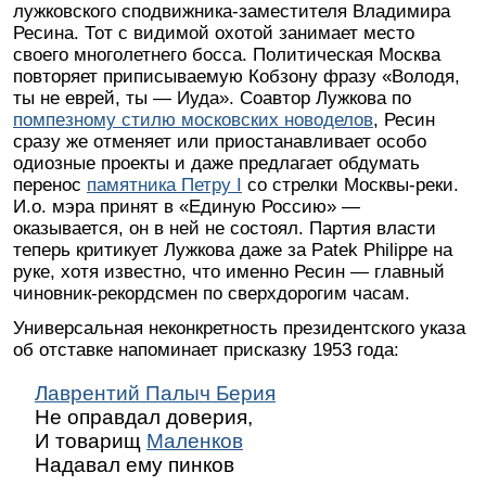
лужковского сподвижника-заместителя Владимира
Ресина. Тот с видимой охотой занимает место
своего многолетнего босса. Политическая Москва
повторяет приписываемую Кобзону фразу «Володя,
ты не еврей, ты — Иуда». Соавтор Лужкова по
помпезному стилю московских новоделов
, Ресин
сразу же отменяет или приостанавливает особо
одиозные проекты и даже предлагает обдумать
перенос
памятника Петру I
со стрелки Москвы-реки.
И.о. мэра принят в «Единую Россию» —
оказывается, он в ней не состоял. Партия власти
теперь критикует Лужкова даже за Patek Philippe на
руке, хотя известно, что именно Ресин — главный
чиновник-рекордсмен по сверхдорогим часам.
Универсальная неконкретность президентского указа
об отставке напоминает присказку 1953 года:
Лаврентий Палыч Берия
Не оправдал доверия,
И товарищ
Маленков
Надавал ему пинков