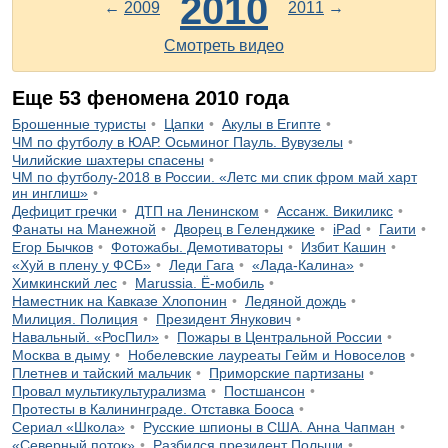
2010
←
2009
2011
→
Смотреть видео
Еще
53
феномена
2010
года
Брошенные туристы
Цапки
Акулы в Египте
ЧМ по футболу в ЮАР. Осьминог Пауль. Вувузелы
Чилийские шахтеры спасены
ЧМ по футболу-2018 в России. «Летс ми спик фром май харт
ин инглиш»
Дефицит гречки
ДТП на Ленинском
Ассанж. Викиликс
Фанаты на Манежной
Дворец в Геленджике
iPad
Гаити
Егор Бычков
Фотожабы. Демотиваторы
Избит Кашин
«Хуй в плену у ФСБ»
Леди Гага
«Лада-Калина»
Химкинский лес
Marussia. Ё-мобиль
Наместник на Кавказе Хлопонин
Ледяной дождь
Милиция. Полиция
Президент Янукович
Навальный. «РосПил»
Пожары в Центральной России
Москва в дыму
Нобелевские лауреаты Гейм и Новоселов
Плетнев и тайский мальчик
Приморские партизаны
Провал мультикультурализма
Постшансон
Протесты в Калининграде. Отставка Бооса
Сериал «Школа»
Русские шпионы в США. Анна Чапман
«Северный поток»
Разбился президент Польши