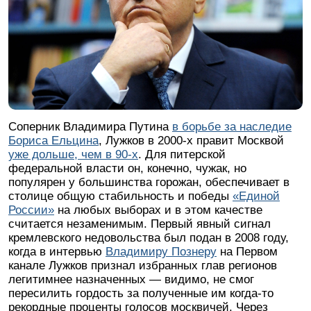
Соперник Владимира Путина
в борьбе за наследие
Бориса Ельцина
, Лужков в 2000-х правит Москвой
уже дольше, чем в 90-х
. Для питерской
федеральной власти он, конечно, чужак, но
популярен у большинства горожан, обеспечивает в
столице общую стабильность и победы
«Единой
России»
на любых выборах и в этом качестве
считается незаменимым. Первый явный сигнал
кремлевского недовольства был подан в 2008 году,
когда в интервью
Владимиру Познеру
на Первом
канале Лужков признал избранных глав регионов
легитимнее назначенных — видимо, не смог
пересилить гордость за полученные им когда-то
рекордные проценты голосов москвичей. Через